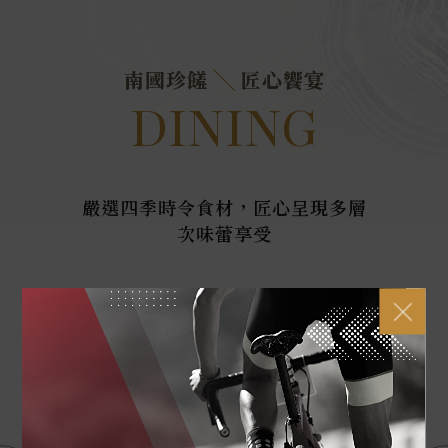
南國珍饈
匠心饗宴
DINING
嚴選四季時令食材，匠心呈現多層
次味蕾享受
View More