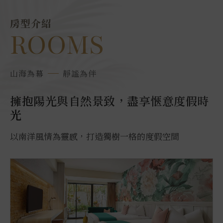
房型介紹
ROOMS
山海為幕
靜謐為伴
擁抱陽光與自然景致，盡享愜意度假時
光
以南洋風情為靈感，打造獨樹一格的度假空間