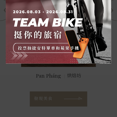
Pan Pháng
烘焙坊
酒吧
發現美食