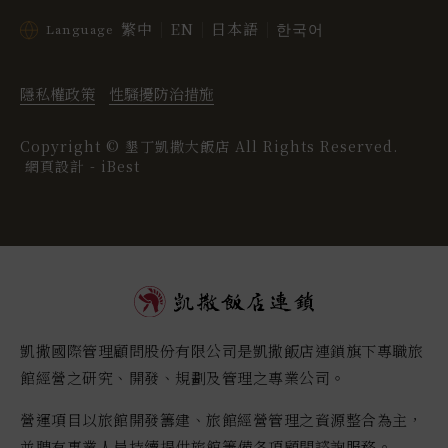
繁中
EN
日本語
한국어
Language
隱私權政策
性騷擾防治措施
Copyright ©
墾丁凱撒大飯店
All Rights Reserved.
網頁設計
-
iBest
凱撒國際管理顧問股份有限公司是凱撒飯店連鎖旗下專職旅
館經營之研究、開發、規劃及管理之專業公司。
營運項目以旅館開發籌建、旅館經營管理之資源整合為主，
並聘有專業人員持續提供旅館籌備各項顧問諮詢服務。