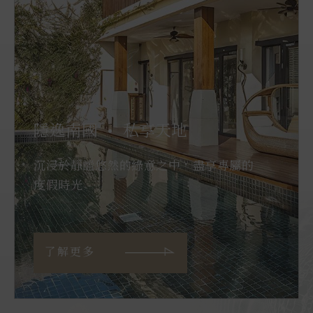
隱逸南國
私享天地
●
沉浸於靜謐悠然的綠意之中，盡享專屬的
度假時光
了解更多