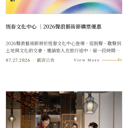
恆春文化中心 ｜2026聲浪藝術節購票優惠
2026聲浪藝術節將於恆春文化中心登場，從鼓聲、歌聲到
土地與文化的交會，邀請旅人在旅行途中，留一段時間給
音樂。
07.27.2026
飯店公告
View More