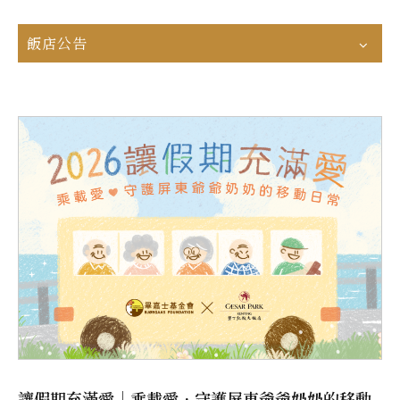
飯店公告
讓假期充滿愛｜乘載愛．守護屏東爺爺奶奶的移動